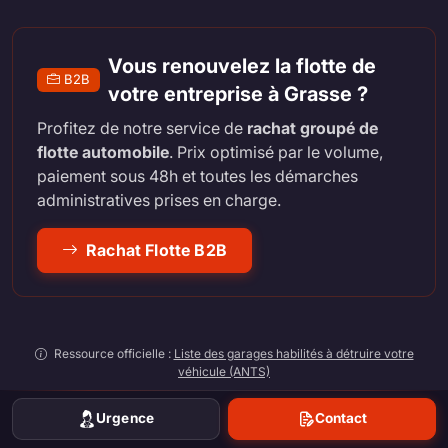
Vous renouvelez la flotte de
B2B
votre entreprise à Grasse ?
Profitez de notre service de
rachat groupé de
flotte automobile
. Prix optimisé par le volume,
paiement sous 48h et toutes les démarches
administratives prises en charge.
Rachat Flotte B2B
Ressource officielle :
Liste des garages habilités à détruire votre
véhicule (ANTS)
Centres VHU partenaires : PR92 0006D (IDF) • PR59 00020D (HDF) •
PR83 00009D (PACA) • PR06 00013D (PACA) • PR67 00007D (Grand Est)
Urgence
Contact
• PR29 00001B (Bretagne) • PR33 00005D (Nouvelle Aquitaine) • PR31