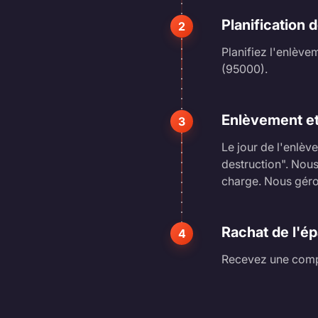
Planification 
2
Planifiez l'enlève
(95000).
Enlèvement et
3
Le jour de l'enlè
destruction". Nou
charge. Nous géron
Rachat de l'é
4
Recevez une compe