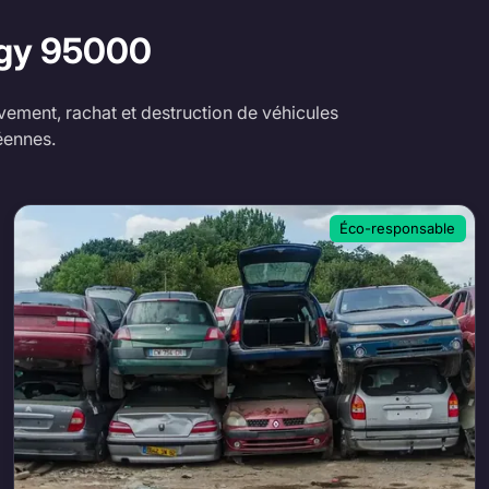
rgy
95000
ement, rachat et destruction de véhicules
éennes.
Éco-responsable