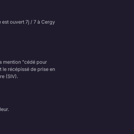
 est ouvert 7j / 7 à Cergy
a mention "cédé pour
 le récépissé de prise en
re (SIV).
eur.